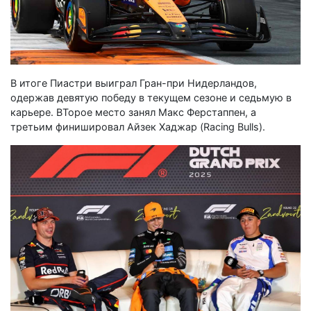
В итоге Пиастри выиграл Гран-при Нидерландов,
одержав девятую победу в текущем сезоне и седьмую в
карьере. ВТорое место занял Макс Ферстаппен, а
третьим финишировал Айзек Хаджар (Racing Bulls).