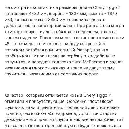
Не смотря на компактные размеры (длина Chery Tiggo 7
составляет 4432 мм, ширина - 1837 мм, высота - 1670
мм), колёсная база в 2650 мм позволила сделать
действительно просторный салон. При росте в два метра
комфортно чувствуешь себя как на переднем, так и на
заднем сидении. При этом места хватает не только ногам
45-го размера, но и голове - между макушкой и
потолком остаётся внушительный "зазор", так что
пробить крышу при наезде на серёзную колдобину не
получится. А передняя подвеска типа McPherson и задняя
независимая многорычажная и вовсе не дадут этому
случиться - независимо от состояния дороги.
Качество, которым отличается новый Chery Tiggo 7,
отметили и присутствующие. Особенно "досталось"
шумоизоляции и двигателю. Последний действительно
приятно, без каких-либо надрывов, урчит при старте и
движении - его приятно слушать как вне автомобиля, так
и в салоне, где посторонний шум не будет отвлекать вас