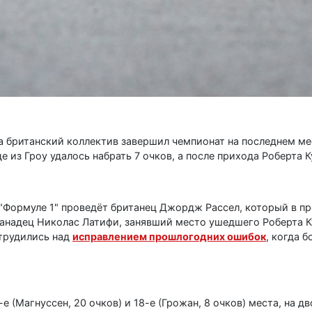
да британский коллектив завершил чемпионат на последнем ме
е из Гроу удалось набрать 7 очков, а после прихода Роберта 
в "Формуле 1" проведёт британец Джордж Рассел, который в п
 канадец Николас Латифи, занявший место ушедшего Роберта 
 трудились над
исправлением прошлогодних ошибок
, когда 
е (Магнуссен, 20 очков) и 18-е (Грожан, 8 очков) места, на д