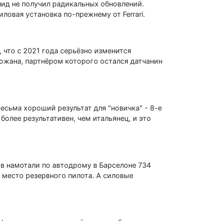
лид не получил радикальных обновлений.
ловая установка по-прежнему от Ferrari.
 что с 2021 года серьёзно изменится
рожана, партнёром которого остался датчанин
есьма хороший результат для "новичка" - 8-е
олее результативен, чем итальянец, и это
ов намотали по автодрому в Барселоне 734
л место резервного пилота. А силовые