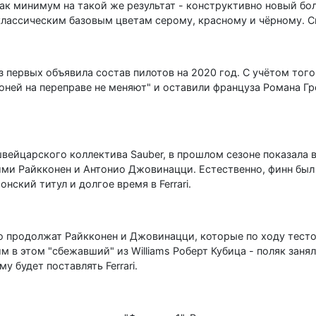
к минимум на такой же результат - конструктивно новый бо
классическим базовым цветам серому, красному и чёрному. Си
первых объявила состав пилотов на 2020 год. С учётом того,
коней на переправе не меняют" и оставили француза Романа Г
вейцарского коллектива Sauber, в прошлом сезоне показала в
ми Райкконен и Антонио Джовинацци. Естественно, финн был б
ский титул и долгое время в Ferrari.
eo продолжат Райкконен и Джовинацци, которые по ходу тест
им в этом "сбежавший" из Williams Роберт Кубица - поляк заня
 будет поставлять Ferrari.