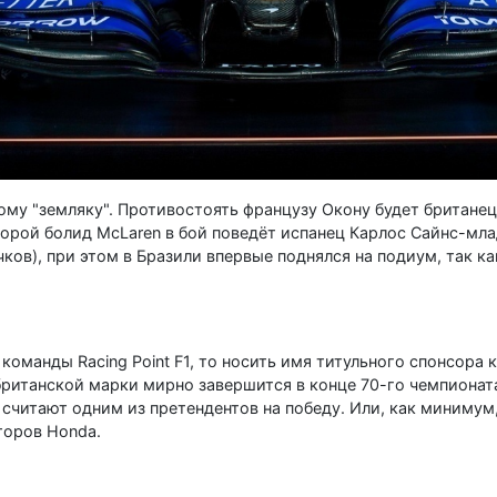
ному "земляку". Противостоять французу Окону будет британ
Второй болид McLaren в бой поведёт испанец Карлос Сайнс-мл
очков), при этом в Бразили впервые поднялся на подиум, так к
оманды Racing Point F1, то носить имя титульного спонсора 
британской марки мирно завершится в конце 70-го чемпионата.
 считают одним из претендентов на победу. Или, как минимум
торов Honda.