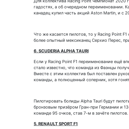
Для коллектива Racing Point чемпионат 2020 
гадостях, а об очередном переименовании. Как
канадец купил часть акций Aston Martin, и с
Что же касается пилотов, то у Racing Point F
более опытный мексиканец Серхио Перес, при
6. SCUDERIA ALPHA TAURI
Если у Racing Point F1 переименование ещё в
стало известно, что команда из Фаэнцы получ
Вместе с этим коллектив был поставлен руко
команды, а полноценный соперник, хотя гонять
Пилотировать болиды Alpha Tauri будут пилот
бронзовым призёром Гран-при Германии и 13-
команде 95 очков, став 7-м в зачёте пилотов
5. RENAULT SPORT F1