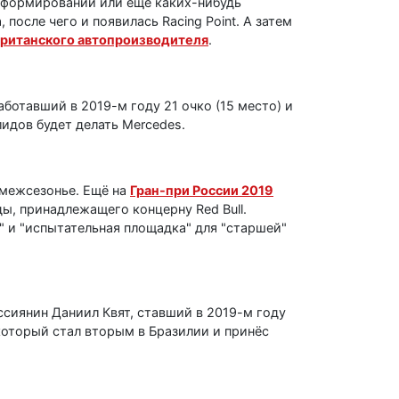
расформировании или ещё каких-нибудь
после чего и появилась Racing Point. А затем
британского автопроизводителя
.
аботавший в 2019-м году 21 очко (15 место) и
идов будет делать Mercedes.
в межсезонье. Ещё на
Гран-при России 2019
ды, принадлежащего концерну Red Bull.
" и "испытательная площадка" для "старшей"
оссиянин Даниил Квят, ставший в 2019-м году
 который стал вторым в Бразилии и принёс