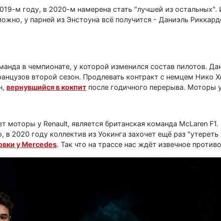
019-м году, в 2020-м намерена стать "лучшей из остальных".
можно, у парней из Энстоуна всё получится - Даниэль Риккард
команда в чемпионате, у которой изменился состав пилотов. Д
французов второй сезон. Продлевать контракт с немцем Нико Х
н,
вернувшийся в кокпит
после годичного перерыва. Моторы у 
 моторы у Renault, является британская команда McLaren F1
 в 2020 году коллектив из Уокинга захочет ещё раз "утереть 
овки у Mercedes
. Так что на трассе нас ждёт извечное против