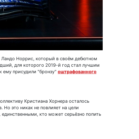
ец Ландо Норрис, который в своём дебютном
адший, для которого 2019-й год стал лучшим
ак ему присудили "бронзу"
оштрафованного
коллективу Кристиана Хорнера осталось
 Но это никак не повлияет на цели
, единственными, кто может серьёзно попить