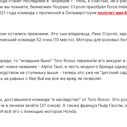
года станет последним в "Формуле 1". Речь, к счастью, не о 
 вы помните, бизнесмен Лоуренс Стролл приобрёл Force India, 
 2021 года команда с пропиской в Сильверстоуне
получит имя 
1 они остались прежними. Это сын владельца, Лэнс Стролл, зар
несший команде 52 очка (10 место). Моторы для розовых бол
переди, то "младшие быки" Toro Rosso пережили его аккурат 
ит новое название - Alpha Tauri, в честь модного бренда одеж
водством на ступеньку выше - теперь это уже не "детский сад
 на равных с Red Bull им всё же вряд ли позволят.
ы, доставшиеся команде "в наследство" от Toro Rosso. Это р
м в личном зачёте (37 очков). А также француз Пьер Гассли,
. И всё это с помощью моторов Honda.