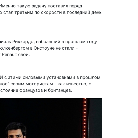
 Именно такую задачу поставил перед
о стал третьим по скорости в последний день
аниэль Риккардо, набравший в прошлом году
юлкенбергом в Энстоуне не стали -
Renault свои.
. И с этими силовыми установками в прошлом
нос" своим мотористам - как известно, с
остояние французов и британцев.