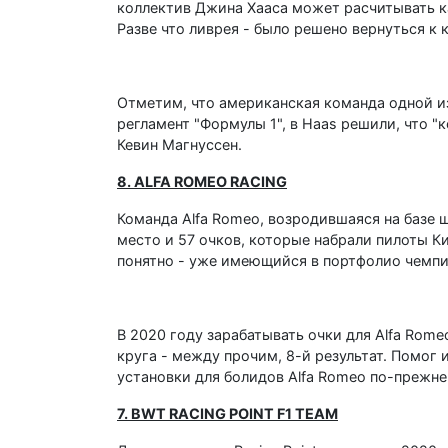
коллектив Джина Хааса может расчитывать ка
Разве что ливрея - было решено вернуться к 
Отметим, что американская команда одной из 
регламент "Формулы 1", в Haas решили, что "
Кевин Магнуссен.
8. ALFA ROMEO RACING
Команда Alfa Romeo, возродившаяся на базе ш
место и 57 очков, которые набрали пилоты Ки
понятно - уже имеющийся в портфолио чемпион
В 2020 году зарабатывать очки для Alfa Rom
круга - между прочим, 8-й результат. Помог 
установки для болидов Alfa Romeo по-прежнему
7. BWT RACING POINT F1 TEAM